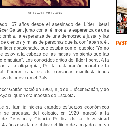
Abril 9 1948 - Abril 9 2015
do 67 años desde el asesinado del Líder liberal
écer Gaitán, junto con al él moría la esperanza de una
lombia, la esperanza de una democracia justa, y las
FACE
 de cientos y miles de personas que la confiaban a él,
un líder apasionado, que estaba con el pueblo: “Yo no
ue estoy a la cabeza de las masas, yo siento que las
empujan”. Los conocidos gritos del líder liberal, A la
ontra la oligarquía!, Por la restauración moral de la
ca! Fueron capaces de convocar manifestaciones
tas de nuevo en el País.
ecer Gaitán nació en 1902, hijo de Eliécer Gaitán, y de
Ayala, quien era maestra de Escuela.
e su familia hiciera grandes esfuerzos económicos
e se graduara del colegio, en 1920 ingresó a la
 de Derecho y Ciencia Política de la Universidad
, 4 años más tarde obtuvo el título de abogado con su