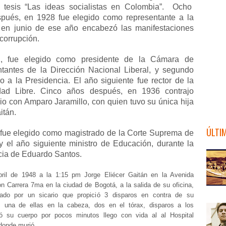
 tesis “Las ideas socialistas en Colombia”. Ocho
pués, en 1928 fue elegido como representante a la
en junio de ese año encabezó las manifestaciones
 corrupción.
, fue elegido como presidente de la Cámara de
tantes de la Dirección Nacional Liberal, y segundo
o a la Presidencia. El año siguiente fue rector de la
dad Libre. Cinco años después, en 1936 contrajo
io con Amparo Jaramillo, con quien tuvo su única hija
itán.
ÚLTI
fue elegido como magistrado de la Corte Suprema de
 y el año siguiente ministro de Educación, durante la
cia de Eduardo Santos.
ril de 1948 a la 1:15 pm Jorge Eliécer Gaitán en la Avenida
n Carrera 7ma en la ciudad de Bogotá, a la salida de su oficina,
nado por un sicario que propició 3 disparos en contra de su
 una de ellas en la cabeza, dos en el tórax, disparos a los
tió su cuerpo por pocos minutos llego con vida al
al Hospital
donde murió.