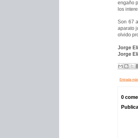
engaño p
los inter
Son 67 a
aparato j
olvido pro
Jorge El
Jorge El
Entrada más
0 come
Public