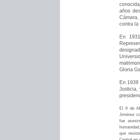
conocida
años des
Cámara, 
contra la
En 1931
Represen
designad
Universi
matrimon
Gloria Ga
En 1939 
Justicia,
presiden
El 9 de Ab
Jiménez co
fue asesi
humanidad,
que
resis
Central en 