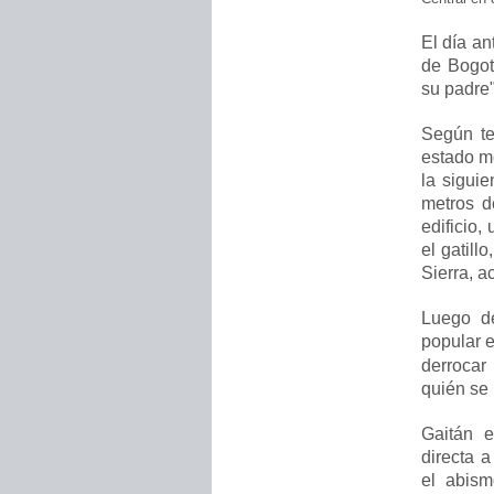
El día an
de Bogot
su padre"
Según te
estado m
la sigui
metros de
edificio,
el gatill
Sierra, a
Luego de
popular 
derrocar
quién se 
Gaitán e
directa 
el abism