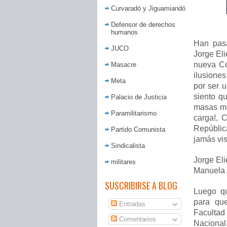
Curvaradó y Jiguamiandó
Defensor de derechos
humanos
Han pasa
JUCO
Jorge Eli
nueva Co
Masacre
ilusiones
Meta
por ser 
siento q
Palacio de Justicia
masas me 
Paramilitarismo
carga!, C
Repúbli
Partido Comunista
jamás vis
Sindicalista
Jorge Eli
militares
Manuela 
SUSCRIBIRSE A BLOG
Luego qu
para qu
Entradas
Facultad
Comentarios
Nacional