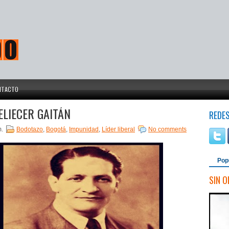
NTACTO
ELIECER GAITÁN
REDE
m.
Bodotazo
,
Bogotá
,
Impunidad
,
Líder liberal
No comments
Pop
SIN O