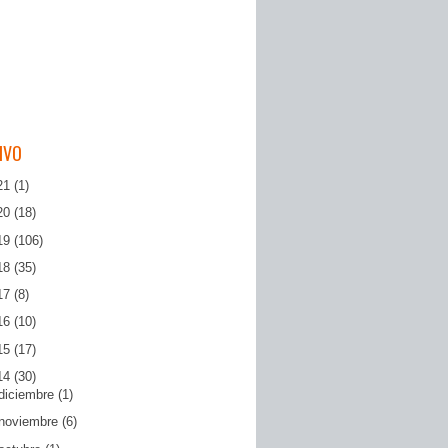
IVO
21
(1)
20
(18)
19
(106)
18
(35)
17
(8)
16
(10)
15
(17)
14
(30)
diciembre
(1)
noviembre
(6)