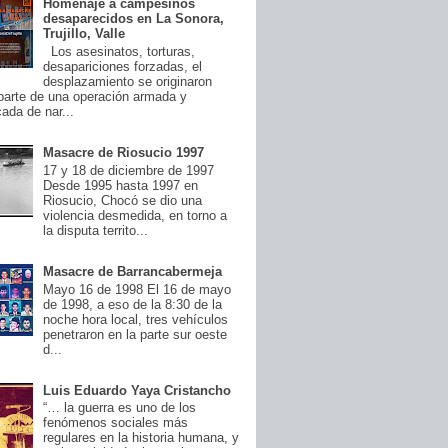
Homenaje a campesinos
desaparecidos en La Sonora,
Trujillo, Valle
Los asesinatos, torturas,
desapariciones forzadas, el
desplazamiento se originaron
arte de una operación armada y
cada de nar...
Masacre de Riosucio 1997
17 y 18 de diciembre de 1997
Desde 1995 hasta 1997 en
Riosucio, Chocó se dio una
violencia desmedida, en torno a
la disputa territo...
Masacre de Barrancabermeja
Mayo 16 de 1998 El 16 de mayo
de 1998, a eso de la 8:30 de la
noche hora local, tres vehículos
penetraron en la parte sur oeste
d...
Luis Eduardo Yaya Cristancho
“… la guerra es uno de los
fenómenos sociales más
regulares en la historia humana, y