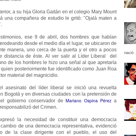
terior, a su hija Gloria Gaitán en el colegio Mary Mount
á una compañera de estudio le gritó: "Ojalá maten a
.
stimonios, ese 9 de abril, dos hombres que habían
erodeando desde el medio día el lugar, se ubicaron de
ente manera, uno cerca de la puerta y el otro a pocos
nació .
 distancia de éste. Al ver salir al Líder Liberal
del
 uno de los hombres le hizo una señal al que apretaría
o, quien posteriormente fue identificado como Juan Roa
ctor material del magnicidio.
l asesinato del líder liberal se inició una revuelta
en Bogotá y en diversas ciudades con la pretensión de
Mariano Ospina Pérez
 el gobierno conservador de
a
responsabilizó del Crimen.
xpresó la necesidad de constituir una democracia
a cambio de una democracia representativa, evidenció
o de la clase dirigente con el pueblo, el uso del