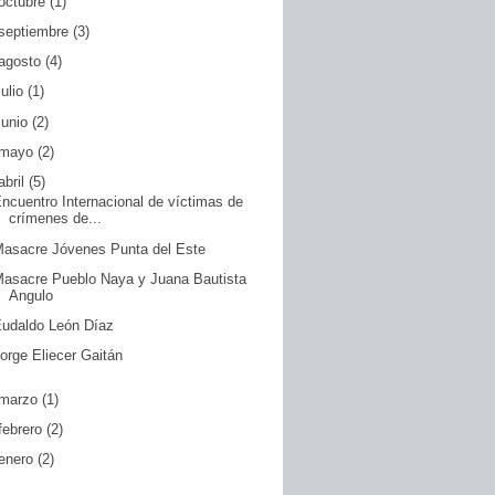
octubre
(1)
septiembre
(3)
agosto
(4)
julio
(1)
junio
(2)
mayo
(2)
abril
(5)
ncuentro Internacional de víctimas de
crímenes de...
asacre Jóvenes Punta del Este
asacre Pueblo Naya y Juana Bautista
Angulo
udaldo León Díaz
orge Eliecer Gaitán
marzo
(1)
febrero
(2)
enero
(2)