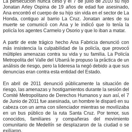
La persecución nunca cesó y el 7 de julio de 2010 su hijo
Jonatan Arley Ospina de 19 años de edad fue asesinado,
Ana encontró el cuerpo de su hijo sin vida en el sector de La
Honda, contiguo al barrio La Cruz. Jonatan antes de su
muerte se comunicó con Ana y le indicó que lo tenía la
policía los agentes Carmelo y Osorio y que lo iban a matar.
A partir de este trágico hecho Ana Fabricia denunció con
más insistencia la culpabilidad de la policía, que provocó
múltiples amenazas contra su vida y su familia. La Policía
Metropolita del Valle del Ubarrá le propuso la práctica de un
análisis de riesgo, pero la lideresa la negó debido a que sus
denuncias eran contra esta entidad del Estado.
En abril de 2011 denunció públicamente la situación de
riesgo, las amenazas y hostigamientos durante la sesión del
Comité Metropolitano de Derechos Humanos y aun así, el 7
de Junio de 2011 fue asesinada, un hombre le disparó en su
cabeza con un arma con silenciador mientras se movilizaba
en un bus público de la ruta Santa Cruz. Por temor, sus
conocidos, familiares y compañeras del movimiento
comunitario de Medellín se desplazaron de la ciudad o se
exiliaron.